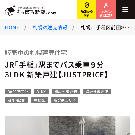
ログイン
地図から
新規登録
探す
HOME
札幌の建売情報
札幌市手稲区前田８条１８丁目６６５番６２
販売中の札幌建売住宅
JR「手稲」駅までバス乗車９分
3LDK 新築戸建【JUSTPRICE】
3000万円台
3LDK
建設性能評価
設計性能評価
駐車場2台
手稲区
新発寒エリア