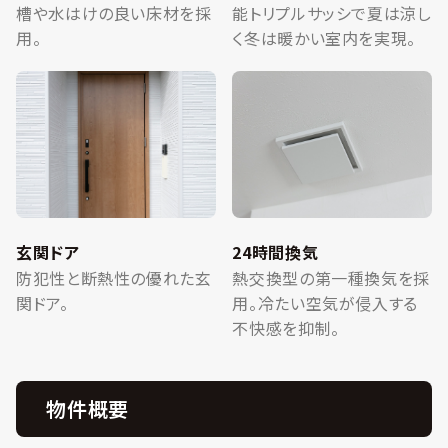
槽や水はけの良い床材を採
能トリプルサッシで夏は涼し
用。
く冬は暖かい室内を実現。
玄関ドア
24時間換気
防犯性と断熱性の優れた玄
熱交換型の第一種換気を採
関ドア。
用。冷たい空気が侵入する
不快感を抑制。
物件概要