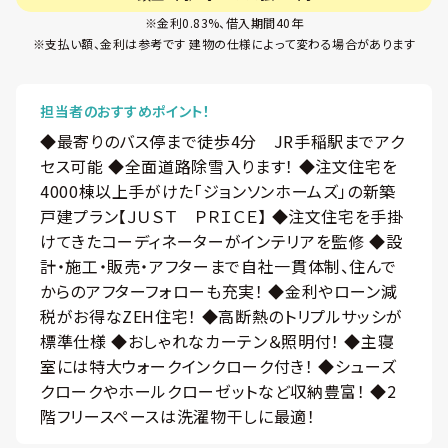
※金利0.83%、借入期間40年
※支払い額、金利は参考です 建物の仕様によって変わる場合があります
担当者のおすすめポイント！
◆最寄りのバス停まで徒歩4分 JR手稲駅までアク
セス可能 ◆全面道路除雪入ります！ ◆注文住宅を
4000棟以上手がけた「ジョンソンホームズ」の新築
戸建プラン【ＪＵＳＴ ＰＲＩＣＥ】 ◆注文住宅を手掛
けてきたコーディネーターがインテリアを監修 ◆設
計・施工・販売・アフターまで自社一貫体制、住んで
からのアフターフォローも充実！ ◆金利やローン減
税がお得なZEH住宅！ ◆高断熱のトリプルサッシが
標準仕様 ◆おしゃれなカーテン＆照明付！ ◆主寝
室には特大ウォークインクローク付き！ ◆シューズ
クロークやホールクローゼットなど収納豊富！ ◆2
階フリースペースは洗濯物干しに最適！