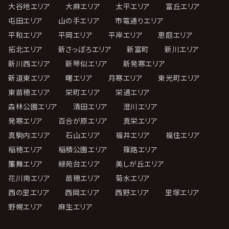
大谷地エリア
大麻エリア
太平エリア
富丘エリア
屯田エリア
山の手エリア
市電通りエリア
平和エリア
平岡エリア
平岸エリア
恵庭エリア
拓北エリア
新さっぽろエリア
新富町
新川エリア
新川西エリア
新琴似エリア
新発寒エリア
新道東エリア
曙エリア
月寒エリア
東光町エリア
東苗穂エリア
栄町エリア
栄通エリア
森林公園エリア
清田エリア
澄川エリア
発寒エリア
百合が原エリア
真栄エリア
真駒内エリア
石山エリア
福井エリア
福住エリア
稲穂エリア
稲積公園エリア
篠路エリア
簾舞エリア
緑苑台エリア
美しが丘エリア
花川南エリア
苗穂エリア
菊水エリア
西の里エリア
西岡エリア
西野エリア
里塚エリア
野幌エリア
麻生エリア