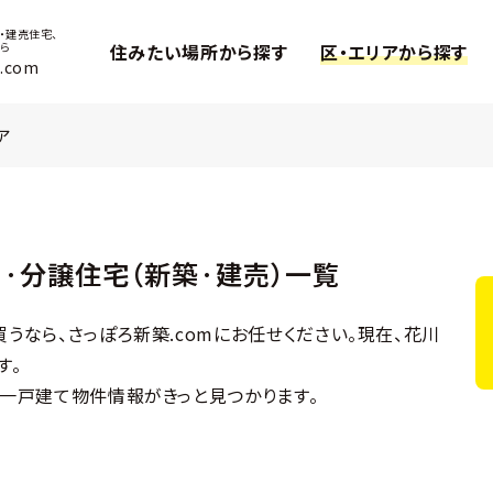
・建売住宅、
ら
住みたい場所から探す
区・エリアから探す
.com
ア
·分譲住宅（新築·建売）一覧
うなら、さっぽろ新築.comにお任せください。現在、花川
す。
一戸建て物件情報がきっと見つかります。