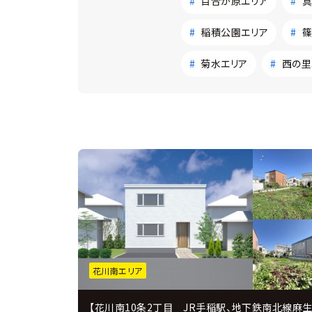
百合が原エリア
真
稲積公園エリア
篠
菊水エリア
西の里
花川南エリア
【花川南10条2丁目 JR手稲駅、地下鉄南北線麻