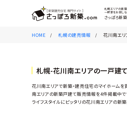
札幌エリアの新築
一軒家をお探しな
さっぽろ新築
HOME
札幌の建売情報
花川南エリ
札幌-花川南エリアの一戸建て
花川南エリアで新築・建売住宅のマイホームを買
南エリアの新築戸建て販売情報を4件掲載中で
ライフスタイルにピッタリの花川南エリアの新築