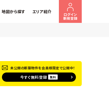
地図から探す
エリア紹介
ログイン
新規登録
未公開の新築物件を会員様限定で公開中！
今すぐ無料登録
無料