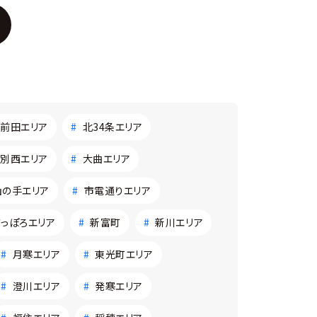
前田エリア
北34条エリア
別西エリア
大曲エリア
山の手エリア
市電通りエリア
さっぽろエリア
新富町
新川エリア
月寒エリア
東光町エリア
澄川エリア
発寒エリア