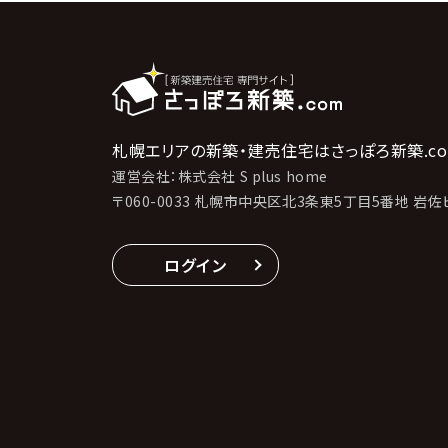
札幌エリアの新築・建売住宅はさっぽろ新築.c
運営会社：株式会社 S plus home
〒060-0033 札幌市中央区北3条東5丁目5番地 岩佐
ログイン