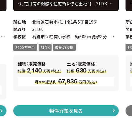
う、花川南の閑静な住宅街に佇む土地！】 3LDK 土
地価格：630万円 参考プラン：2140万円
【JUSTPRICE】
所在地
北海道石狩市花川南1条5丁目196
所
間取り
3LDK
間
石狩市立花川南小学校 約2,160ｍ 徒歩27分・石狩市立花川南中学校 約980ｍ徒歩13分
学校区
石狩市立紅南小学校 約608ｍ徒歩8分 石狩市立花川北中学校 約1,503ｍ徒歩19分
学
3000万円台
3LDK
収納力抜群
1
建物：販売価格
土地：販売価格
2,140
630
総額
万円
（税込）
総額
万円
（税込）
67,836
月々の返済例
万円
（税込）
物件詳細を見る