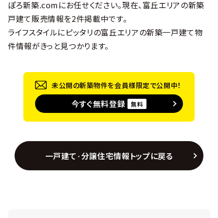
ぽろ新築.comにお任せください。現在、富丘エリアの新築
戸建て販売情報を2件掲載中です。
ライフスタイルにピッタリの富丘エリアの新築一戸建て物
件情報がきっと見つかります。
未公開の新築物件を会員様限定で公開中！
今すぐ無料登録
無料
一戸建て·分譲住宅情報トップに戻る