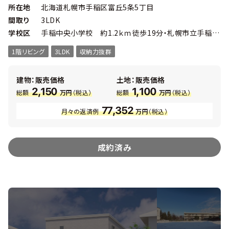
所在地
北海道札幌市手稲区富丘5条5丁目
間取り
3LDK
学校区
手稲中央小学校 約1.2ｋｍ徒歩19分・札幌市立手稲中学校：約550ｍ徒歩7分
1階リビング
3LDK
収納力抜群
建物：販売価格
土地：販売価格
2,150
1,100
総額
万円
（税込）
総額
万円
（税込）
77,352
月々の返済例
万円
（税込）
成約済み