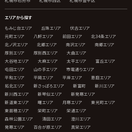
札幌市石狩市
札幌市西区
札幌市豊平区
エリアから探す
もみじ台エリア
丘珠エリア
伏古エリア
元町エリア
八軒エリア
前田エリア
北34条エリア
北ノ沢エリア
北郷エリア
南沢エリア
南郷エリア
厚別エリア
厚別西エリア
大曲エリア
大谷地エリア
大麻エリア
太平エリア
富丘エリア
屯田エリア
山の手エリア
市電通りエリア
平和エリア
平岡エリア
平岸エリア
恵庭エリア
拓北エリア
新さっぽろエリア
新富町
新川エリア
新川西エリア
新琴似エリア
新発寒エリア
新道東エリア
曙エリア
月寒エリア
東光町エリア
東苗穂エリア
栄町エリア
栄通エリア
森林公園エリア
清田エリア
澄川エリア
発寒エリア
百合が原エリア
真栄エリア