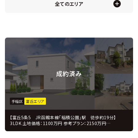
全てのエリア
成約済み
手稲区
富丘エリア
【富丘5条5 JR函館本線「稲積公園」駅 徒歩約19分】
3LDK 土地価格：1100万円 参考プラン：2150万円
【JUSTPRICE】