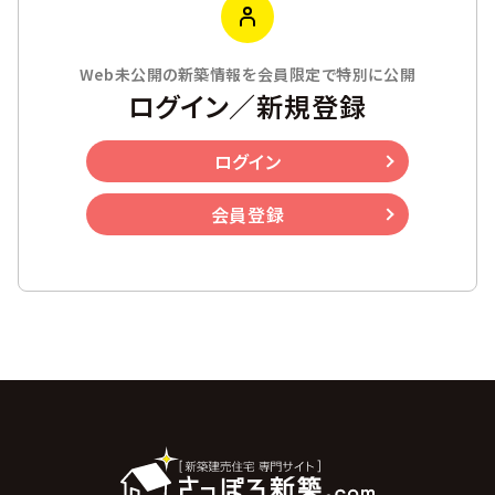
Web未公開の新築情報を会員限定で特別に公開
ログイン／新規登録
ログイン
会員登録