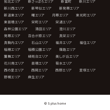
拓北エリア
新さっぽろエリア
新富町
新川エリア
新川西エリア
新琴似エリア
新発寒エリア
新道東エリア
曙エリア
月寒エリア
東光町エリア
東苗穂エリア
栄町エリア
栄通エリア
森林公園エリア
清田エリア
澄川エリア
発寒エリア
百合が原エリア
真栄エリア
真駒内エリア
石山エリア
福井エリア
福住エリア
稲穂エリア
稲積公園エリア
篠路エリア
簾舞エリア
緑苑台エリア
美しが丘エリア
花川南エリア
苗穂エリア
菊水エリア
西の里エリア
西岡エリア
西野エリア
里塚エリア
野幌エリア
麻生エリア
© S plus home