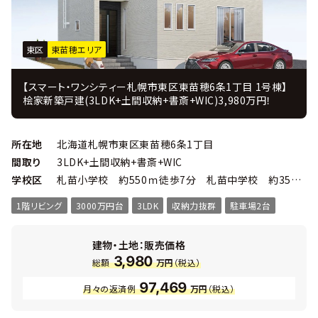
東区
東苗穂エリア
【スマート・ワンシティー札幌市東区東苗穂6条1丁目 1号棟】
桧家新築戸建(3LDK+土間収納+書斎+WIC)3,980万円！
所在地
北海道札幌市東区東苗穂6条1丁目
間取り
3LDK+土間収納+書斎+WIC
学校区
札苗小学校 約550ｍ徒歩7分 札苗中学校 約350ｍ徒歩5分
1階リビング
3000万円台
3LDK
収納力抜群
駐車場2台
建物・土地：販売価格
3,980
総額
万円
（税込）
97,469
月々の返済例
万円
（税込）