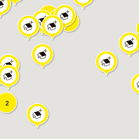
2
3
4
3
2