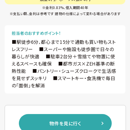
※金利0.83%、借入期間40年
※支払い額、金利は参考です 建物の仕様によって変わる場合があります
担当者のおすすめポイント！
■駅徒歩6分、都心まで15分で通勤も買い物もスト
レスフリー ■スーパーや施設も徒歩圏で日々の
暮らしが快適 ■駐車2台分＋雪捨てや物置に使
えるスペースも確保 ■都市ガス×ZEH基準の断
熱性能 ■パントリー・シューズクロークで生活感
を見せずスッキリ ■スマートキー・食洗機で毎日
の「面倒」を解消
物件を見に行く