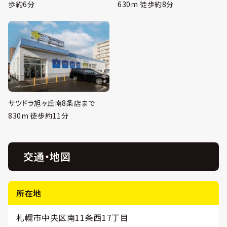
歩約6分
630m 徒歩約8分
サツドラ旭ヶ丘南8条店まで
830m 徒歩約11分
交通・地図
所在地
札幌市中央区南11条西17丁目