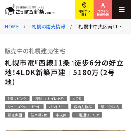
ログイン
地図から
新規登録
探す
HOME
札幌の建売情報
札幌市中央区南11条西17丁目
販売中の札幌建売住宅
札幌市電『西線11条』徒歩6分の好立
地！4LDK新築戸建｜5180万（2号
地）
1階リビング
2階にもトイレあり
4LDK
シューズクローゼット
パントリー
収納力抜群
駅10分以内
駅徒歩圏
駐車場2台
中央区
市電通りエリア