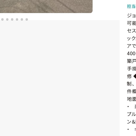
担当
ジョ
可能
セス
ッ
アで
40
築戸
手
修 
制、
件概
地面
・ 
プル
ン＆
・ 