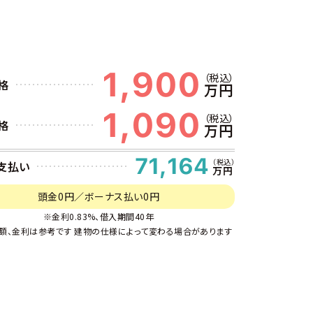
1,900
（税込）
格
万円
1,090
（税込）
格
万円
71,164
（税込）
支払い
万円
頭金0円／ボーナス払い0円
※金利0.83%、借入期間40年
額、金利は参考です 建物の仕様によって変わる場合があります