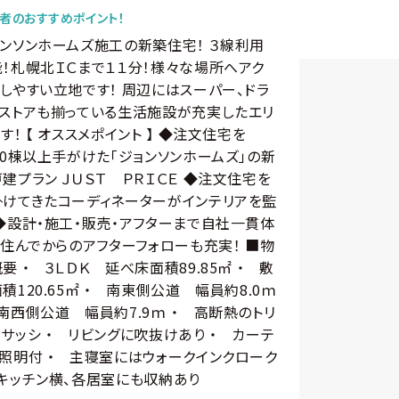
者のおすすめポイント！
ンソンホームズ施工の新築住宅！ ３線利用
！札幌北ＩＣまで１１分！様々な場所へアク
しやすい立地です！ 周辺にはスーパー、ドラ
クストアも揃っている生活施設が充実したエリ
す！ 【 オススメポイント 】 ◆注文住宅を
00棟以上手がけた「ジョンソンホームズ」の新
建プラン ＪＵＳＴ ＰＲＩＣＥ ◆注文住宅を
掛けてきたコーディネーターがインテリアを監
◆設計・施工・販売・アフターまで自社一貫体
 住んでからのアフターフォローも充実！ ■物
要 ・ ３ＬＤＫ 延べ床面積89.85㎡ ・ 敷
積120.65㎡ ・ 南東側公道 幅員約8.0ｍ
南西側公道 幅員約7.9ｍ ・ 高断熱のトリ
サッシ ・ リビングに吹抜けあり ・ カーテ
照明付 ・ 主寝室にはウォークインクローク
キッチン横、各居室にも収納あり