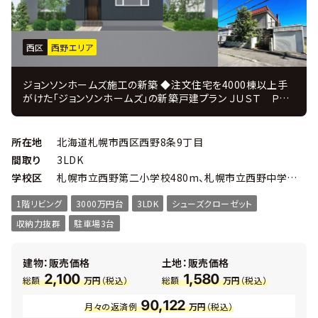
西区
西野エリア
ジョンソンホームズ施工の新築 ◆注文住宅を4000棟以上手
がけた「ジョンソンホームズ」の新築戸建プラン ＪＵＳＴ ＰＲ
ＩＣＥ ◆注文住宅を手掛けてきたコーディネーターがインテリ
アを監修 ◆設計・施工・販売・アフターまで自社一貫体制、 住
んでからのアフターフォローも充実！ ■売主様のご負担によ
所在地
北海道札幌市西区西野8条9丁目
り、建物解体のうえでお引渡し致します。 ■建築条件はありま
間取り
3LDK
せんので、お好きな建築会社で建築が可能です。 ■間口約１
学校区
札幌市立西野第二小学校480m、札幌市立西野中学校560m
２．７ｍ。建物のプランを立てやすい整形地です。 ■前面道路
は１１．００ｍの幅がありますので、札幌市の除雪が入ります。
1階リビング
3000万円台
3LDK
シューズクローゼット
■徒歩圏内に小中学校・スーパー・コンビニが揃い、生活利便
性良好です。 ■南東側隣地の方が敷地が低く、眺望・日当たり
収納力抜群
駐車場3台
が良好です。 ■物件概要 ・ 3ＬＤＫ 延べ床面積103.25㎡
・ 敷地面積208.51㎡ ・ 幅員：北西11.0m公道 ・ 高断熱
のトリプルサッシ ・ カーテン＆照明付 ・ 主寝室にはウォー
建物：販売価格
土地：販売価格
クインクローク ・ 各居室にも収納あり
2,100
1,580
総額
万円
（税込）
総額
万円
（税込）
90,122
月々の返済例
万円
（税込）