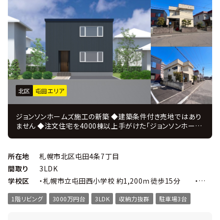
北区
屯田エリア
ジョンソンホームズ施工の新築 ◆建築条件付き売地ではあり
ません ◆注文住宅を4000棟以上手がけた「ジョンソンホーム
ズ」の新築戸建プラン ＪＵＳＴ ＰＲＩＣＥ ◆注文住宅を手掛
けてきたコーディネーターがインテリアを監修 ◆設計・施工・
販売・アフターまで自社一貫体制、 住んでからのアフターフォ
所在地
札幌市北区屯田4条7丁目
ローも充実！ □解体更地渡しのため、お引渡し後にすぐに建築
間取り
3LDK
着工可能です。 □前面道路は幅員8ｍとゆとりがあり、お車の
学校区
・札幌市立屯田西小学校 約1,200ｍ徒歩15分 ・札幌市立屯田中央中学校 約560ｍ徒歩7分
出し入れもスムーズです。 □コープ徒歩1分と近く、毎日の買
い物が驚くほど楽になります。 □屯田児童会館まで徒歩3分。
1階リビング
3000万円台
3LDK
収納力抜群
駐車場3台
お子様の遊び場が身近にあり、子育て世帯が暮らしやすい環
境です。 ■物件概要 ・ 3ＬＤＫ 延べ床面積103.25㎡ ・ 敷
地面積177.20㎡ ・ 幅員：西側8.0ｍ ・ 高断熱のトリプルサ