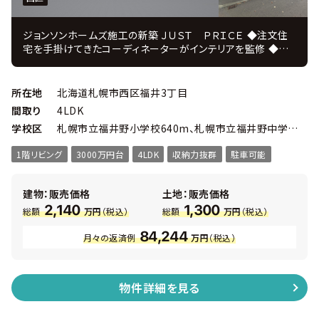
ジョンソンホームズ施工の新築 ＪＵＳＴ ＰＲＩＣＥ ◆注文住
宅を手掛けてきたコーディネーターがインテリアを監修 ◆設
計・施工・販売・アフターまで自社一貫体制、 住んでからのアフ
ターフォローも充実！ ◆注文住宅を4000棟以上手がけた「ジ
ョンソンホームズ」の新築戸建プラン ◆周辺にはスーパーやド
所在地
北海道札幌市西区福井3丁目
ラッグストア、郵便局、医療機関など生活施設が徒歩圏に揃
間取り
4LDK
い、快適に暮らせる住環境。福井野小学校・福井野中学校も徒
学校区
札幌市立福井野小学校640m、札幌市立福井野中学校640m
歩８分圏内で、子育て世帯にも安心です。 ◆整形地・前面８ｍ
公道に面したゆとりある区画で、日当たり・通風も良好。お好き
1階リビング
3000万円台
4LDK
収納力抜群
駐車可能
なハウスメーカーで建築可能です。 ■物件概要 ・ 4ＬＤＫ
延べ床面積107.65㎡ ・ 敷地面積196.6㎡ ・ 幅員：北西8.0
ｍ ・ 高断熱のトリプルサッシ ・ カーテン＆照明付 ・ 主寝
建物：販売価格
土地：販売価格
室にはウォークインクローク ・ 各居室にも収納あり
2,140
1,300
総額
万円
（税込）
総額
万円
（税込）
84,244
月々の返済例
万円
（税込）
物件詳細を見る