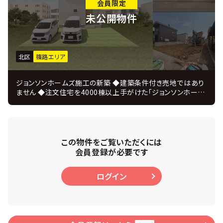
会員限定
未公開物件
北区
篠路エリア
ジョンソンホームズ施工の新築 ◆建築条件付き売地ではあり
ません ◆注文住宅を4000棟以上手がけた「ジョンソンホーム
ズ」の新築戸建プラン ＪＵＳＴ ＰＲＩＣＥ ◆注文住宅を手掛
けてきたコーディネーターがインテリアを監修 ◆設計・施工・
販売・アフターまで自社一貫体制、 住んでからのアフターフォ
ローも充実！ ◆小中学校徒歩10分圏内・交通量の少ない閑静
な住宅街 ◆間口約10.9ｍとゆとりがある為、駐車もスムーズ
この物件をご覧いただくには
◆周辺が落ち着いた住宅街で、穏やかな住環境 ■物件概要
会員登録が必要です
・ 4ＬＤＫ 延べ床面積107.65㎡ ・ 敷地面積53.99㎡ ・
幅員：北東 公道約8.0ｍ ・ 高断熱のトリプルサッシ ・ カー
ログイン
テン＆照明付 ・ 主寝室にはウォークインクローク ・ 各居室
にも収納あり