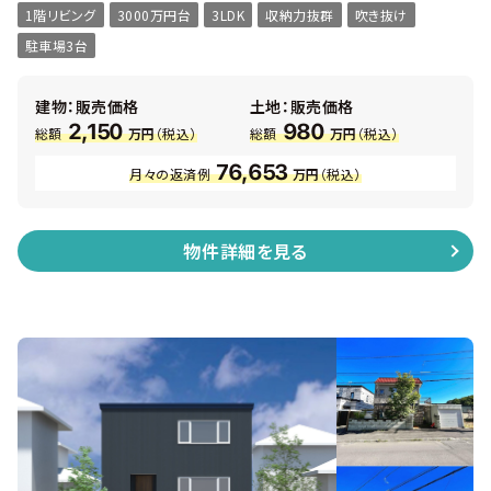
1階リビング
3000万円台
3LDK
収納力抜群
吹き抜け
フォローも充実！ ■物件概要 ・ 3ＬＤＫ 延べ床面積107.7
㎡ ・ 敷地面積218.20㎡ ・ 幅員：南西側9.09m公道 ・ 高
駐車場3台
断熱のトリプルサッシ ・ カーテン＆照明付 ・ 主寝室にはウ
ォークインクローク ・ 各居室にも収納あり
建物：販売価格
土地：販売価格
2,150
980
総額
万円
（税込）
総額
万円
（税込）
76,653
月々の返済例
万円
（税込）
物件詳細を見る