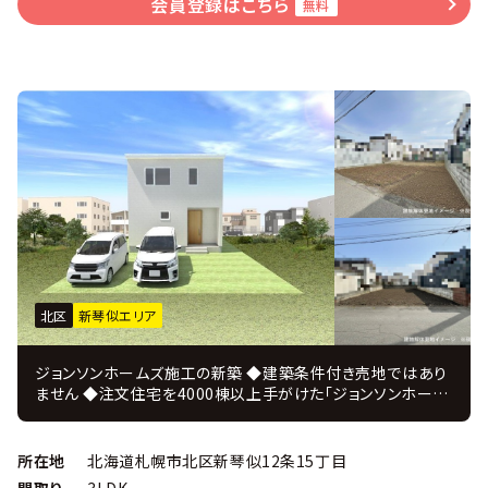
会員登録はこちら
無料
北区
新琴似エリア
ジョンソンホームズ施工の新築 ◆建築条件付き売地ではあり
ません ◆注文住宅を4000棟以上手がけた「ジョンソンホーム
ズ」の新築戸建プラン ＪＵＳＴ ＰＲＩＣＥ ◆注文住宅を手掛
けてきたコーディネーターがインテリアを監修 ◆設計・施工・
販売・アフターまで自社一貫体制、 住んでからのアフターフォ
所在地
北海道札幌市北区新琴似12条15丁目
ローも充実！ ◆建物は解体して更地にてお引き渡し ◆防風林