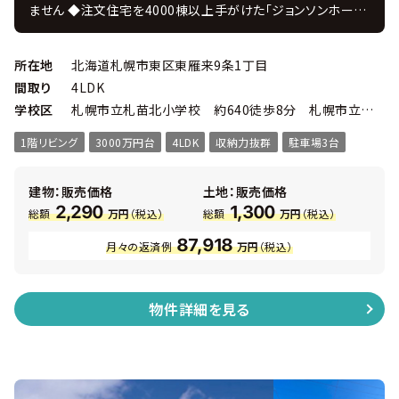
ません ◆注文住宅を4000棟以上手がけた「ジョンソンホーム
ズ」の新築戸建プラン ＪＵＳＴ ＰＲＩＣＥ ◆注文住宅を手掛
けてきたコーディネーターがインテリアを監修 ◆設計・施工・
販売・アフターまで自社一貫体制、 住んでからのアフターフォ
所在地
北海道札幌市東区東雁来9条1丁目
ローも充実！ □近隣にはスーパーやドラッグストアー等の商
間取り
4LDK
業施設が充実しており、利便性の良い環境です。 □角地ならで
学校区
札幌市立札苗北小学校 約640徒歩8分 札幌市立札苗北中学校 約720ｍ徒歩9分
はの解放感と採光性が魅力です □小学校、中学校どちらも10
分圏内！お子様が安心して通える距離感はファミリーにとって
1階リビング
3000万円台
4LDK
収納力抜群
駐車場3台
も心強いポイントです。 ■物件概要 ・ 4ＬＤＫ 延べ床面積
98.48㎡ ・ 敷地面積141.66㎡ ・ 幅員：南西6.0ｍ、南東8.0
ｍ幅員 ・ 高断熱のトリプルサッシ ・ カーテン＆照明付 ・
建物：販売価格
土地：販売価格
主寝室にはウォークインクローク ・ 各居室にも収納あり
2,290
1,300
総額
万円
（税込）
総額
万円
（税込）
87,918
月々の返済例
万円
（税込）
物件詳細を見る