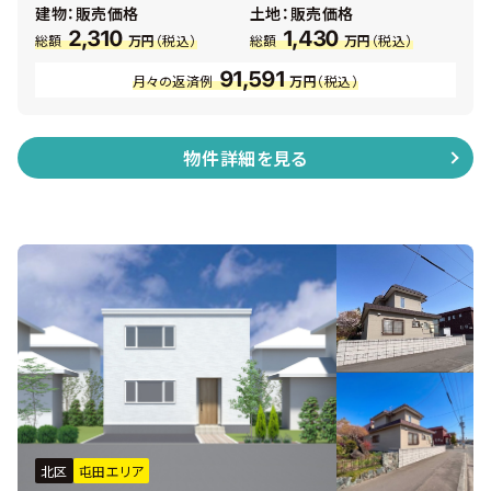
建物：販売価格
土地：販売価格
ッシ ・ カーテン＆照明付 ・ 主寝室にはウォークインクロー
2,310
1,430
ク ・ 各居室にも収納あり
総額
万円
（税込）
総額
万円
（税込）
91,591
月々の返済例
万円
（税込）
物件詳細を見る
北区
屯田エリア