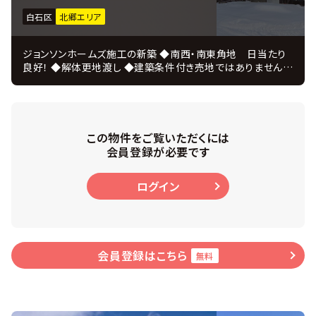
白石区
北郷エリア
ジョンソンホームズ施工の新築 ◆南西・南東角地 日当たり
良好！ ◆解体更地渡し ◆建築条件付き売地ではありません
◆スーパー徒歩10分以内 ◆小学校徒歩10分以内 ◆注文住
宅を4000棟以上手がけた「ジョンソンホームズ」の新築戸建プ
ラン ＪＵＳＴ ＰＲＩＣＥ ◆注文住宅を手掛けてきたコーディ
ネーターがインテリアを監修 ◆設計・施工・販売・アフターま
で自社一貫体制、 住んでからのアフターフォローも充実！ ■物
この物件をご覧いただくには
件概要 ・ 3ＬＤＫ 延べ床面積97.72㎡ ・ 敷地面積99.35
会員登録が必要です
㎡ ・ 幅員：南西8.0ｍ公道・南東8.0ｍ公道 ・ 高断熱のトリ
プルサッシ ・ カーテン＆照明付 ・ 主寝室にはウォークイン
ログイン
クローク ・ 各居室にも収納あり
会員登録はこちら
無料