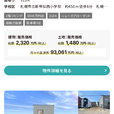
間取り
3LDK
が立ち並ぶ「屯田西公園」至近の閑静な住宅街 ◆生活施設と
学校区
札幌市立新琴似西小学校 約450ｍ徒歩6分 札幌市立新琴似北中学校 約1,400ｍ徒歩18分
自然の調和がとれた新琴似エリア ■物件概要 ・ 3ＬＤＫ 延
べ床面積105.59㎡ ・ 敷地面積189.75㎡ ・ 幅員：北西側
1階リビング
3000万円台
3LDK
シューズクローゼット
公道約6.0ｍ ・ 高断熱のトリプルサッシ ・ カーテン＆照明
付 ・ 主寝室にはウォークインクローク ・ 各居室にも収納
収納力抜群
駐車場3台
あり
建物：販売価格
土地：販売価格
2,320
1,480
総額
万円
（税込）
総額
万円
（税込）
93,061
月々の返済例
万円
（税込）
物件詳細を見る