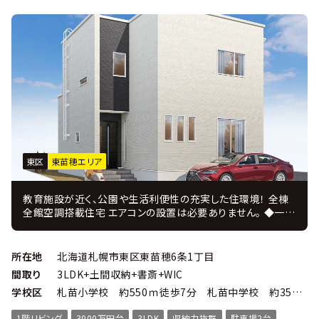
東区
東苗穂エリア
教育施設が近く、公園や生活利便性の充実した住環境！ 全棟
全館空調搭載住宅 エアコンの設置は必要ありません。 ◆一年
中、家の温度を快適に保つ全館空調「Z空調」の魅力◆ ・玄関
から屋根裏まで家中くまなく快適な温度 ・寒い冬でも温度差
がないため、ヒートショックのリスクを軽減！ ・２４時間つけて
所在地
北海道札幌市東区東苗穂6条1丁目
いても、電気代は驚きの低コスト！ ・ヒノキヤグループオリジナ
間取り
3LDK+土間収納+書斎+WIC
ルの全館空調システムです。
学校区
札苗小学校 約550ｍ徒歩7分 札苗中学校 約350ｍ徒歩5分
1階リビング
3000万円台
3LDK
収納力抜群
駐車場2台