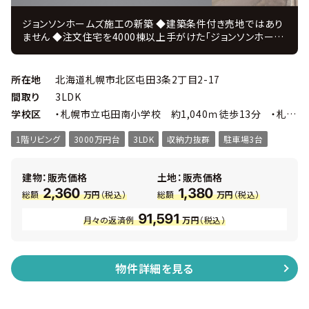
ジョンソンホームズ施工の新築 ◆建築条件付き売地ではあり
ません ◆注文住宅を4000棟以上手がけた「ジョンソンホーム
ズ」の新築戸建プラン ＪＵＳＴ ＰＲＩＣＥ ◆注文住宅を手掛
けてきたコーディネーターがインテリアを監修 ◆設計・施工・
販売・アフターまで自社一貫体制、 住んでからのアフターフォ
所在地
北海道札幌市北区屯田3条2丁目2-17
ローも充実！ □駅まで徒歩16分で街中へのアクセスが良好で
間取り
3LDK
す。 □南側・西側公道に面した成形地。陽射しをたっぷりと取り
学校区
・札幌市立屯田南小学校 約1,040ｍ徒歩13分 ・札幌市立屯田中央中学校 約2,000ｍ徒歩25分
組む間取設計が可能です。 □ゆとりある道路幅員で、冬場の雪
のストレスが少ないです。 ■物件概要 ・ 3ＬＤＫ 延べ床面
1階リビング
3000万円台
3LDK
収納力抜群
駐車場3台
積107.77㎡ ・ 敷地面積164.93㎡ ・ 幅員：南側8.0ｍ公道
西側15ｍ公道 ・ 高断熱のトリプルサッシ ・ カーテン＆照
明付 ・ 主寝室にはウォークインクローク ・ 各居室にも収
建物：販売価格
土地：販売価格
納あり
2,360
1,380
総額
万円
（税込）
総額
万円
（税込）
91,591
月々の返済例
万円
（税込）
物件詳細を見る