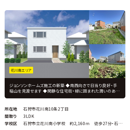
花川南エリア
ジョンソンホームズ施工の新築 ◆南西向きで日当り良好・手
稲山を見渡せます ◆閑静な住宅街・緑に囲まれた潤いのある
住環境 ◆車５分圏内に複数の商業施設があり買物便利 ■手
稲区、北区、西区、小樽方面への車移動も便利 ■ＪＲ手稲駅・Ｓ
Ｗ麻生駅・宮の沢駅にアクセス可能 ※上記の駅までバス乗換
所在地
石狩市花川南10条2丁目
不要です ◆注文住宅を4000棟以上手がけた「ジョンソンホー
間取り
3LDK
ムズ」の新築戸建プラン ＪＵＳＴ ＰＲＩＣＥ ◆注文住宅を手
学校区
石狩市立花川南小学校 約2,160ｍ 徒歩27分・石狩市立花川南中学校 約980ｍ徒歩13分
掛けてきたコーディネーターがインテリアを監修 ◆設計・施
工・販売・アフターまで自社一貫体制、 住んでからのアフター