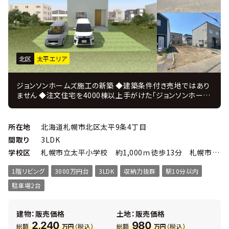
北区
太平エリア
ジョンソンホームズ施工の新築 ◆建築条件付き売地ではあり
ません ◆注文住宅を4000棟以上手がけた「ジョンソンホーム
ズ」の新築戸建プラン ＪＵＳＴ ＰＲＩＣＥ ◆注文住宅を手掛
けてきたコーディネーターがインテリアを監修 ◆設計・施工・
販売・アフターまで自社一貫体制、 住んでからのアフターフォ
所在地
北海道札幌市北区太平9条4丁目
ローも充実！ ◆現況更地につき即お引渡し可！ ◆周辺スーパ
間取り
3LDK
ーやホームセンターなど多数あり生活利便性良好 ■東8丁目
学校区
札幌市立太平小学校 約1,000ｍ徒歩13分 札幌市立太平中学校 約300ｎ徒歩4分
篠路通や創成川通も近いので市内の移動もしやすい♪ ■最
寄りバス停から直結で札幌駅前まで乗車約25分！ ■物件概要
1階リビング
3000万円台
3LDK
収納力抜群
駅10分以内
・ 3ＬＤＫ 延べ床面積94.14㎡ ・ 敷地面積112.32㎡ ・
幅員：北東側 公道約6.0ｍ ・ 高断熱のトリプルサッシ ・ カ
駐車場2台
ーテン＆照明付 ・ 主寝室にはウォークインクローク ・ 各居
室にも収納あり
建物：販売価格
土地：販売価格
2,240
980
総額
万円
（税込）
総額
万円
（税込）