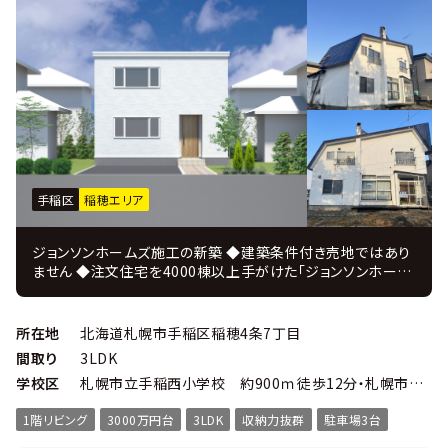
手稲区
稲穂エリア
ジョンソンホームズ施工の新築 ◆建築条件付き売地ではあり
ません ◆注文住宅を4000棟以上手がけた「ジョンソンホーム
ズ」の新築戸建プラン ＪＵＳＴ ＰＲＩＣＥ ◆注文住宅を手掛
けてきたコーディネーターがインテリアを監修 ◆設計・施工・
販売・アフターまで自社一貫体制、 住んでからのアフターフォ
所在地
北海道札幌市手稲区稲穂4条7丁目
ローも充実！ ◆角地の明るさと開放感が魅力。光と風を存分
間取り
3LDK
に感じるゆとりある敷地。 ◆約57坪の広さで、平屋から2階建
学校区
札幌市立手稲西小学校 約900ｍ徒歩12分・札幌市立手稲西中学校 約800ｍ徒歩10分
てまで多彩なプランが自由に描ける土地。 ◆解体更地渡しと
なります。 ■物件概要 ・ 3ＬＤＫ 延べ床面積107.7㎡ ・
1階リビング
3000万円台
3LDK
収納力抜群
駐車場3台
敷地面積191.35㎡ ・ 幅員：角地南東9.9ｍ・北東8.0ｍ公道
・ 高断熱のトリプルサッシ ・ カーテン＆照明付 ・ 主寝室