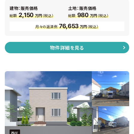
にはウォークインクローク ・ 各居室にも収納あり
建物：販売価格
土地：販売価格
2,150
980
総額
万円
（税込）
総額
万円
（税込）
76,653
月々の返済例
万円
（税込）
物件詳細を見る
西区